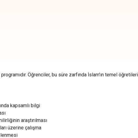
s programıdır. Öğrenciler, bu süre zarfında İslam'ın temel öğretiler
kında kapsamlı bilgi
ası
lirliğinin araştırılması
ları üzerine çalışma
celenmesi