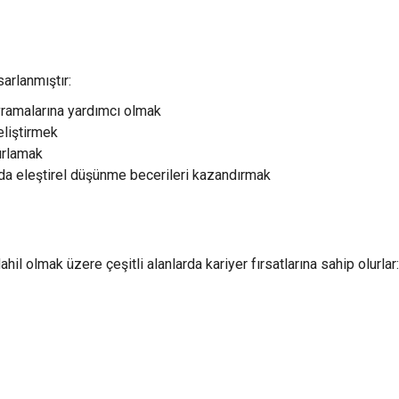
arlanmıştır:
avramalarına yardımcı olmak
geliştirmek
ırlamak
nda eleştirel düşünme becerileri kazandırmak
il olmak üzere çeşitli alanlarda kariyer fırsatlarına sahip olurlar: