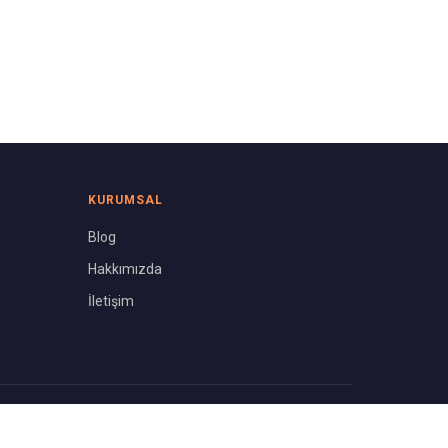
KURUMSAL
Blog
Hakkımızda
İletişim
Gizlilik Politikası
Kullanım Koşulları