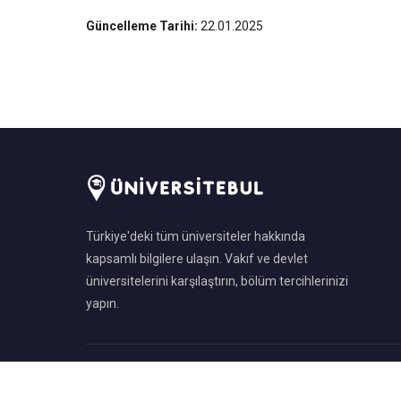
Güncelleme Tarihi:
22.01.2025
Türkiye'deki tüm üniversiteler hakkında
kapsamlı bilgilere ulaşın. Vakıf ve devlet
üniversitelerini karşılaştırın, bölüm tercihlerinizi
yapın.
©
2026
ÜniversiteBul.com — Tüm hakları saklıdır.