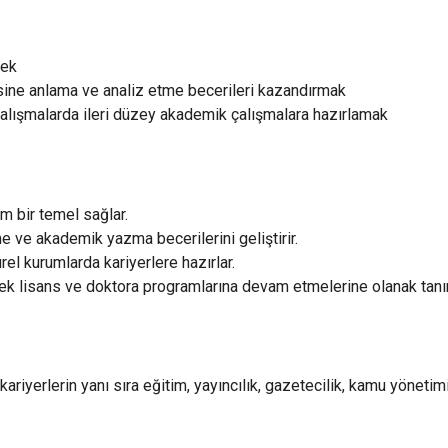
mek
esine anlama ve analiz etme becerileri kazandırmak
el çalışmalarda ileri düzey akademik çalışmalara hazırlamak
m bir temel sağlar.
e ve akademik yazma becerilerini geliştirir.
ürel kurumlarda kariyerlere hazırlar.
sek lisans ve doktora programlarına devam etmelerine olanak tanır
iyerlerin yanı sıra eğitim, yayıncılık, gazetecilik, kamu yönetimi v