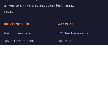
üniversitelerini karşılaştırın, bölüm tercihlerinizi
yapın.
ÜNIVERSITELER
ARAÇLAR
Vakıf Üniversiteleri
TYT Net Hesaplama
Devlet Üniversiteleri
Bölümler
Üniversite Sıralaması
Şehirler
KURUMSAL
Blog
Hakkımızda
İletişim