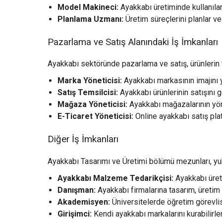
Model Makineci:
Ayakkabı üretiminde kullanılan
Planlama Uzmanı:
Üretim süreçlerini planlar ve
Pazarlama ve Satış Alanındaki İş İmkanları
Ayakkabı sektöründe pazarlama ve satış, ürünlerin t
Marka Yöneticisi:
Ayakkabı markasının imajını yö
Satış Temsilcisi:
Ayakkabı ürünlerinin satışını ge
Mağaza Yöneticisi:
Ayakkabı mağazalarının yöne
E-Ticaret Yöneticisi:
Online ayakkabı satış plat
Diğer İş İmkanları
Ayakkabı Tasarımı ve Üretimi bölümü mezunları, yukar
Ayakkabı Malzeme Tedarikçisi:
Ayakkabı üreti
Danışman:
Ayakkabı firmalarına tasarım, üretim
Akademisyen:
Üniversitelerde öğretim görevlisi 
Girişimci:
Kendi ayakkabı markalarını kurabilirler