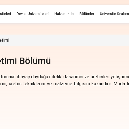
siteleri
Devlet Üniversiteleri
Hakkımızda
Bölümler
Üniversite Sırala
etimi
etimi Bölümü
rünün ihtiyaç duyduğu nitelikli tasarımcı ve üreticileri yetiştir
ni, üretim tekniklerini ve malzeme bilgisini kazandırır. Moda tr