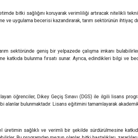
imde bitki sağlığını koruyarak verimliliği artıracak nitelikli tekn
tme ve uygulama becerisi kazandırarak, tarım sektörünün ihtiyaç 
arım sektöründe geniş bir yelpazede çalışma imkanı bulabilirler
e katkıda bulunma fırsatı sunar. Ayrıca, edindikleri bilgi ve bec
yan öğrenciler, Dikey Geçiş Sınavı (DGS) ile ilgili lisans progr
 gibi alanlar bulunmaktadır. Lisans eğitimini tamamlayarak akadem
l üretimin sağlıklı ve verimli bir şekilde sürdürülmesine katkıd
abilirler. Bu programdan mezun olanlar, bitki hastalıkları, zararlı