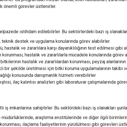
 önemli görevler üstlenirler.
elpazede istihdam edilebilirler. Bu sektörlerdeki bazı iş olanakları
şı, teknik destek ve uygulama konularında görev alabilirler.
 hastalık ve zararlılara karşı dayanıklılığının test edilmesi gibi al
n korunması, hastalık ve zararlılarla mücadele konularında görev ala
itkilerinin hastalık ve zararlılardan korunması, peyzaj alanlarının b
lı bir şekilde üretilmesi için bitki koruma uygulamalarının takibi v
sağlığı konusunda danışmanlık hizmeti verebilirler.
eşhisi, ilaç kalıntısı analizleri gibi laboratuvar çalışmalarında görev 
 iş imkanlarına sahiptirler. Bu sektördeki bazı iş olanakları şunlar
e müdürlüklerinde, araştırma enstitülerinde ve diğer ilgili birimlerin
korunması, ilaçlama faaliyetlerinin yürütülmesi gibi görevleri üstle