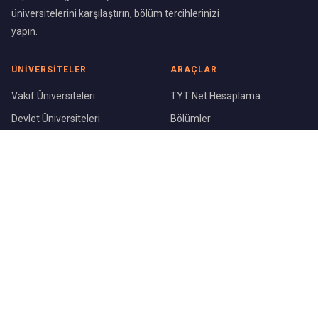
üniversitelerini karşılaştırın, bölüm tercihlerinizi
yapın.
ÜNIVERSITELER
ARAÇLAR
Vakıf Üniversiteleri
TYT Net Hesaplama
Devlet Üniversiteleri
Bölümler
Üniversite Sıralaması
Şehirler
KURUMSAL
Blog
Hakkımızda
İletişim