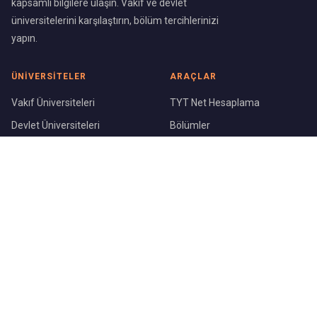
kapsamlı bilgilere ulaşın. Vakıf ve devlet
üniversitelerini karşılaştırın, bölüm tercihlerinizi
yapın.
ÜNIVERSITELER
ARAÇLAR
Vakıf Üniversiteleri
TYT Net Hesaplama
Devlet Üniversiteleri
Bölümler
Üniversite Sıralaması
Şehirler
KURUMSAL
Blog
Hakkımızda
İletişim