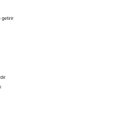
getirir:
dır:
i