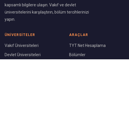
kapsamlı bilgilere ulaşın. Vakıf ve devlet
üniversitelerini karşılaştırın, bölüm tercihlerinizi
yapın.
ÜNIVERSITELER
ARAÇLAR
Vakıf Üniversiteleri
TYT Net Hesaplama
Devlet Üniversiteleri
Bölümler
Üniversite Sıralaması
Şehirler
KURUMSAL
Blog
Hakkımızda
İletişim