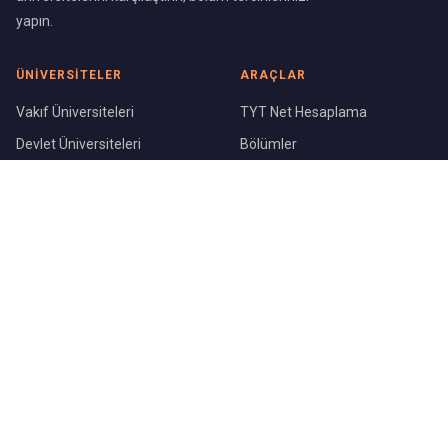
yapın.
ÜNIVERSITELER
ARAÇLAR
Vakıf Üniversiteleri
TYT Net Hesaplama
Devlet Üniversiteleri
Bölümler
Üniversite Sıralaması
Şehirler
KURUMSAL
Blog
Hakkımızda
İletişim
©
2026
ÜniversiteBul.com — Tüm hakları saklıdır.