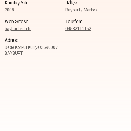
Kuruluş Yılı
:
İl/İlçe
:
2008
Bayburt
/
Merkez
Web Sitesi
:
Telefon
:
bayburt.edu.tr
0
4582111152
Adres
:
Dede Korkut Külliyesi 69000 /
BAYBURT