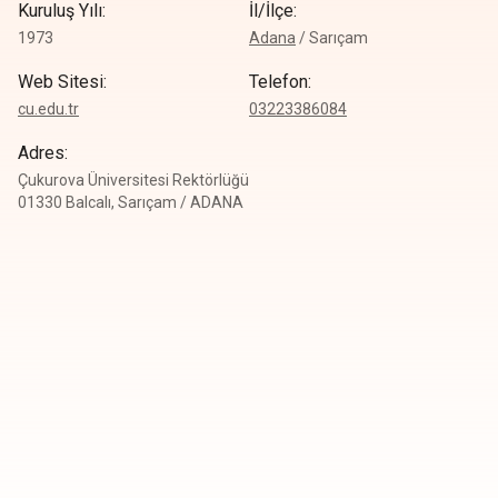
Kuruluş Yılı
:
İl/İlçe
:
1973
Adana
/
Sarıçam
Web Sitesi
:
Telefon
:
cu.edu.tr
0
3223386084
Adres
:
Çukurova Üniversitesi Rektörlüğü
01330 Balcalı, Sarıçam / ADANA