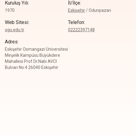
Kuruluş Yılı
:
İl/İlçe
:
1970
Eskişehir
/
Odunpazarı
Web Sitesi
:
Telefon
:
ogu.edu.tr
0
2222397148
Adres
:
Eskişehir Osmangazi Üniversitesi
Meşelik Kampüsü Büyükdere
Mahallesi Prof.Dr.Nabi AVCI
Bulvarı No:4 26040 Eskişehir