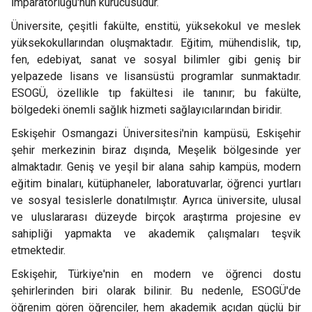
İmparatorluğu'nun kurucusudur.
Üniversite, çeşitli fakülte, enstitü, yüksekokul ve meslek
yüksekokullarından oluşmaktadır. Eğitim, mühendislik, tıp,
fen, edebiyat, sanat ve sosyal bilimler gibi geniş bir
yelpazede lisans ve lisansüstü programlar sunmaktadır.
ESOGÜ, özellikle tıp fakültesi ile tanınır; bu fakülte,
bölgedeki önemli sağlık hizmeti sağlayıcılarından biridir.
Eskişehir Osmangazi Üniversitesi'nin kampüsü, Eskişehir
şehir merkezinin biraz dışında, Meşelik bölgesinde yer
almaktadır. Geniş ve yeşil bir alana sahip kampüs, modern
eğitim binaları, kütüphaneler, laboratuvarlar, öğrenci yurtları
ve sosyal tesislerle donatılmıştır. Ayrıca üniversite, ulusal
ve uluslararası düzeyde birçok araştırma projesine ev
sahipliği yapmakta ve akademik çalışmaları teşvik
etmektedir.
Eskişehir, Türkiye'nin en modern ve öğrenci dostu
şehirlerinden biri olarak bilinir. Bu nedenle, ESOGÜ'de
öğrenim gören öğrenciler, hem akademik açıdan güçlü bir