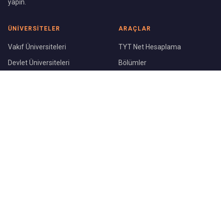
yapın.
ÜNIVERSITELER
ARAÇLAR
Vakıf Üniversiteleri
TYT Net Hesaplama
Devlet Üniversiteleri
Bölümler
Üniversite Sıralaması
Şehirler
KURUMSAL
Blog
Hakkımızda
İletişim
©
2026
ÜniversiteBul.com — Tüm hakları saklıdır.
Gizlilik Politikası
Kullanım Koşulları