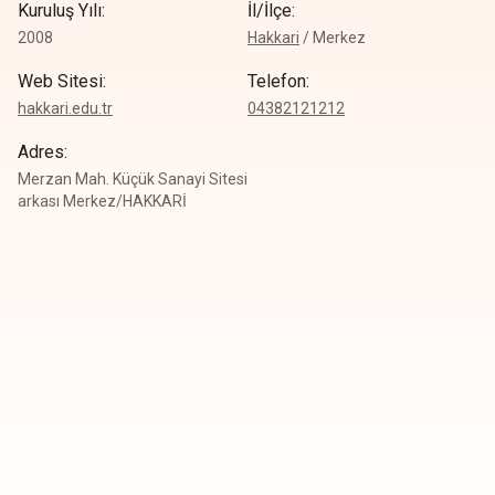
Kuruluş Yılı
:
İl/İlçe
:
2008
Hakkari
/
Merkez
Web Sitesi
:
Telefon
:
hakkari.edu.tr
0
4382121212
Adres
:
Merzan Mah. Küçük Sanayi Sitesi
arkası Merkez/HAKKARİ