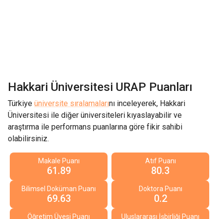
Hakkari Üniversitesi
URAP Puanları
Türkiye
üniversite sıralamaları
nı inceleyerek,
Hakkari
Üniversitesi
ile diğer üniversiteleri kıyaslayabilir ve
araştırma ile performans puanlarına göre fikir sahibi
olabilirsiniz.
Makale Puanı
Atıf Puanı
61.89
80.3
Bilimsel Doküman Puanı
Doktora Puanı
69.63
0.2
Öğretim Üyesi Puanı
Uluslararası İşbirliği Puanı