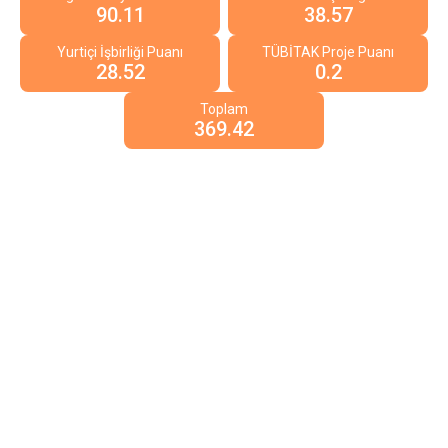
90.11
38.57
Yurtiçi İşbirliği Puanı
TÜBİTAK Proje Puanı
28.52
0.2
Toplam
369.42