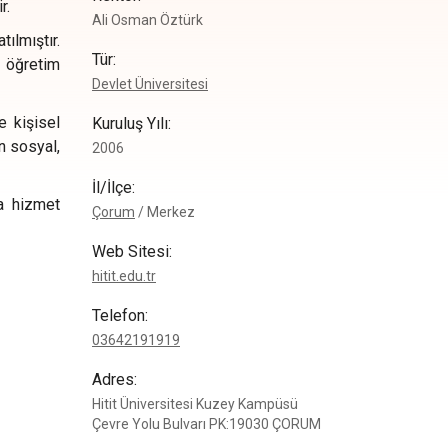
r.
Ali Osman Öztürk
ılmıştır.
Tür
:
e öğretim
Devlet Üniversitesi
e kişisel
Kuruluş Yılı
:
in sosyal,
2006
İl/İlçe
:
ma hizmet
Çorum
/
Merkez
Web Sitesi
:
hitit.edu.tr
Telefon
:
0
3642191919
Adres
:
Hitit Üniversitesi Kuzey Kampüsü
Çevre Yolu Bulvarı PK:19030 ÇORUM