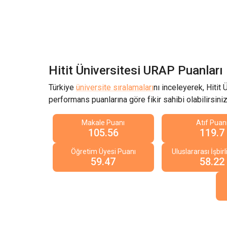
Hitit Üniversitesi
URAP Puanları
Türkiye
üniversite sıralamaları
nı inceleyerek,
Hitit 
performans puanlarına göre fikir sahibi olabilirsiniz
Makale Puanı
Atıf Puan
105.56
119.7
Öğretim Üyesi Puanı
Uluslararası İşbirl
59.47
58.22