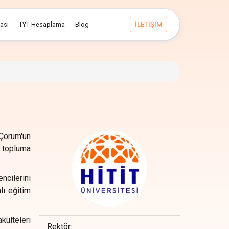
ması
TYT Hesaplama
Blog
İLETİŞİM
 Çorum'un
e topluma
encilerini
lı eğitim
külteleri
Rektör
: