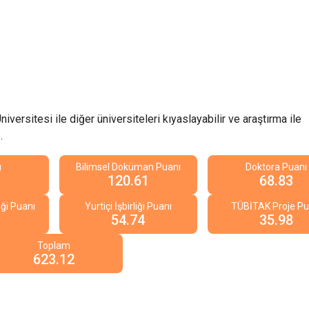
Üniversitesi
ile diğer üniversiteleri kıyaslayabilir ve araştırma ile
.
ı
Bilimsel Doküman Puanı
Doktora Puanı
120.61
68.83
iği Puanı
Yurtiçi İşbirliği Puanı
TÜBİTAK Proje Pu
54.74
35.98
Toplam
623.12