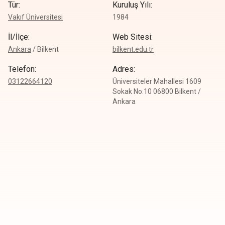
Tür
:
Kuruluş Yılı
:
Vakıf Üniversitesi
1984
İl/İlçe
:
Web Sitesi
:
Ankara
/
Bilkent
bilkent.edu.tr
Telefon
:
Adres
:
0
3122664120
Üniversiteler Mahallesi 1609
Sokak No:10 06800 Bilkent /
Ankara