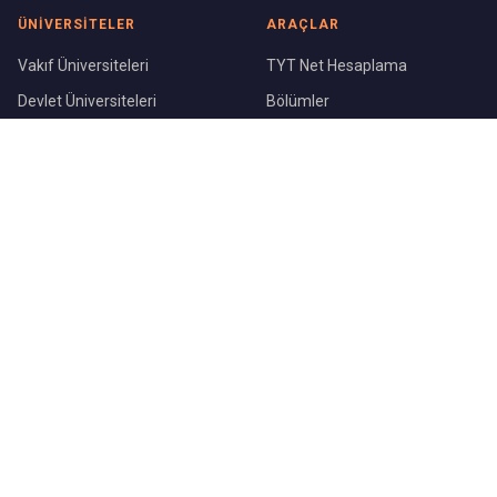
ÜNIVERSITELER
ARAÇLAR
Vakıf Üniversiteleri
TYT Net Hesaplama
Devlet Üniversiteleri
Bölümler
Üniversite Sıralaması
Şehirler
KURUMSAL
Blog
Hakkımızda
İletişim
©
2026
ÜniversiteBul.com — Tüm hakları saklıdır.
Gizlilik Politikası
Kullanım Koşulları