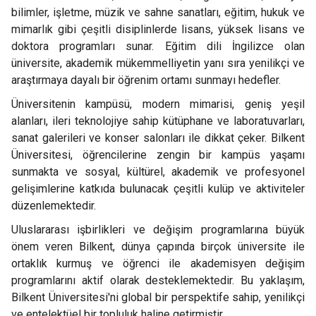
bilimler, işletme, müzik ve sahne sanatları, eğitim, hukuk ve
mimarlık gibi çeşitli disiplinlerde lisans, yüksek lisans ve
doktora programları sunar. Eğitim dili İngilizce olan
üniversite, akademik mükemmelliyetin yanı sıra yenilikçi ve
araştırmaya dayalı bir öğrenim ortamı sunmayı hedefler.
Üniversitenin kampüsü, modern mimarisi, geniş yeşil
alanları, ileri teknolojiye sahip kütüphane ve laboratuvarları,
sanat galerileri ve konser salonları ile dikkat çeker. Bilkent
Üniversitesi, öğrencilerine zengin bir kampüs yaşamı
sunmakta ve sosyal, kültürel, akademik ve profesyonel
gelişimlerine katkıda bulunacak çeşitli kulüp ve aktiviteler
düzenlemektedir.
Uluslararası işbirlikleri ve değişim programlarına büyük
önem veren Bilkent, dünya çapında birçok üniversite ile
ortaklık kurmuş ve öğrenci ile akademisyen değişim
programlarını aktif olarak desteklemektedir. Bu yaklaşım,
Bilkent Üniversitesi'ni global bir perspektife sahip, yenilikçi
ve entelektüel bir topluluk haline getirmiştir.