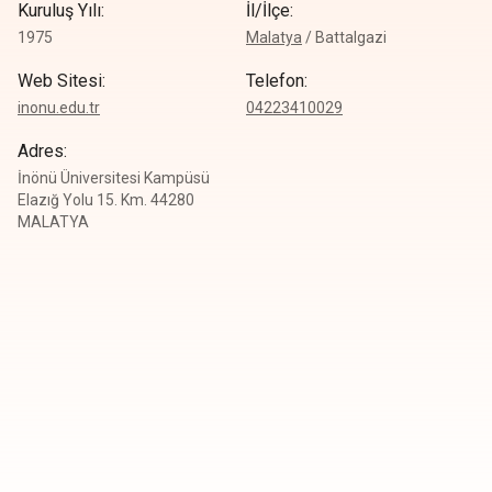
Kuruluş Yılı
:
İl/İlçe
:
1975
Malatya
/
Battalgazi
Web Sitesi
:
Telefon
:
inonu.edu.tr
0
4223410029
Adres
:
İnönü Üniversitesi Kampüsü
Elazığ Yolu 15. Km. 44280
MALATYA