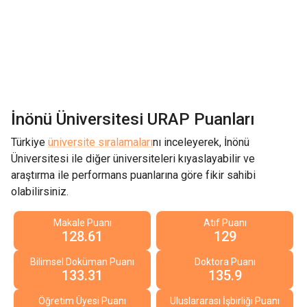
İnönü Üniversitesi
URAP Puanları
Türkiye
üniversite sıralamaları
nı inceleyerek,
İnönü
Üniversitesi
ile diğer üniversiteleri kıyaslayabilir ve
araştırma ile performans puanlarına göre fikir sahibi
olabilirsiniz.
Makale Puanı
Atıf Puanı
128.61
129
Bilimsel Doküman Puanı
Doktora Puanı
133.31
135.9
Öğretim Üyesi Puanı
Uluslararası İşbirliği Puanı