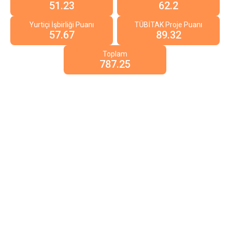
51.23
62.2
Yurtiçi İşbirliği Puanı
TÜBİTAK Proje Puanı
57.67
89.32
Toplam
787.25