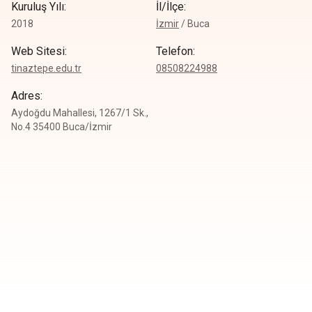
Kuruluş Yılı
:
İl/İlçe
:
2018
İzmir
/
Buca
Web Sitesi
:
Telefon
:
tinaztepe.edu.tr
0
8508224988
Adres
:
Aydoğdu Mahallesi, 1267/1 Sk.,
No.4 35400 Buca/İzmir