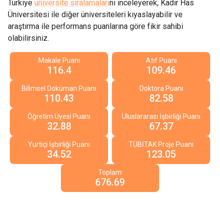
Türkiye
üniversite sıralamaları
nı inceleyerek,
Kadir Has
Üniversitesi
ile diğer üniversiteleri kıyaslayabilir ve
araştırma ile performans puanlarına göre fikir sahibi
olabilirsiniz.
Makale Puanı
Atıf Puanı
116.4
109.46
Bilimsel Doküman Puanı
Doktora Puanı
110.43
82.58
Öğretim Üyesi Puanı
Uluslararası İşbirliği Puanı
32.88
67.37
Yurtiçi İşbirliği Puanı
TÜBİTAK Proje Puanı
34.52
123.05
Toplam
676.69