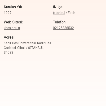
Kuruluş Yılı
:
İl/İlçe
:
1997
İstanbul
/
Fatih
Web Sitesi
:
Telefon
:
khas.edu.tr
0
2125336532
Adres
:
Kadir Has Üniversitesi, Kadir Has
Caddesi, Cibali / İSTANBUL
34083