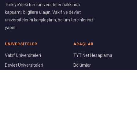
Türkiye'deki tüm üniversiteler hakkında
kapsamlı bilgilere ulaşın. Vakıf ve devlet
üniversitelerini karşılaştırın, bölüm tercihlerinizi
yapın.
ÜNIVERSITELER
ARAÇLAR
Vakıf Üniversiteleri
TYT Net Hesaplama
Devlet Üniversiteleri
Bölümler
Üniversite Sıralaması
Şehirler
KURUMSAL
Blog
Hakkımızda
İletişim