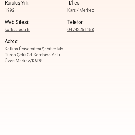
Kuruluş Yılı
:
İl/İlçe
:
1992
Kars
/
Merkez
Web Sitesi
:
Telefon
:
kafkas.edu.tr
0
4742251158
Adres
:
Kafkas Üniversitesi Şehitler Mh.
Turan Çelik Cd. Kombina Yolu
Üzeri Merkez/KARS