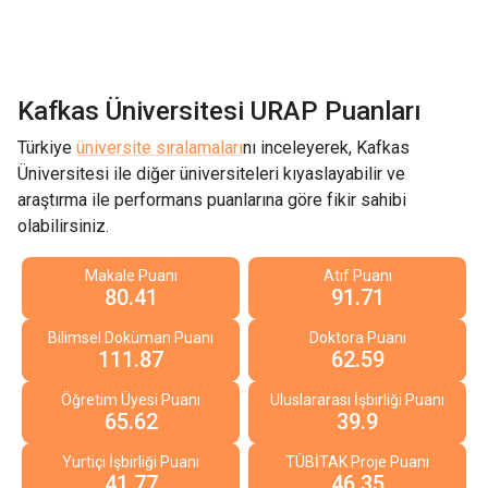
Kafkas Üniversitesi
URAP Puanları
Türkiye
üniversite sıralamaları
nı inceleyerek,
Kafkas
Üniversitesi
ile diğer üniversiteleri kıyaslayabilir ve
araştırma ile performans puanlarına göre fikir sahibi
olabilirsiniz.
Makale Puanı
Atıf Puanı
80.41
91.71
Bilimsel Doküman Puanı
Doktora Puanı
111.87
62.59
Öğretim Üyesi Puanı
Uluslararası İşbirliği Puanı
65.62
39.9
Yurtiçi İşbirliği Puanı
TÜBİTAK Proje Puanı
41.77
46.35