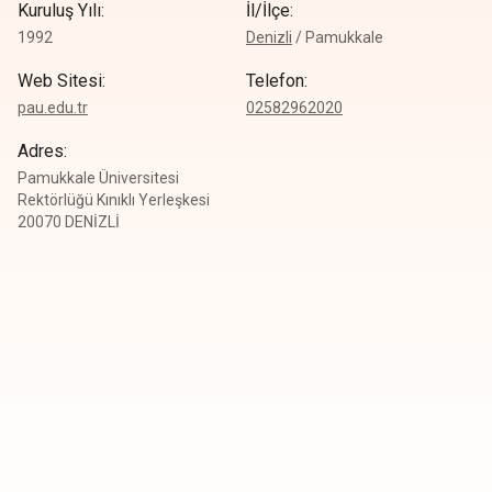
Kuruluş Yılı
:
İl/İlçe
:
1992
Denizli
/
Pamukkale
Web Sitesi
:
Telefon
:
pau.edu.tr
0
2582962020
Adres
:
Pamukkale Üniversitesi
Rektörlüğü Kınıklı Yerleşkesi
20070 DENİZLİ