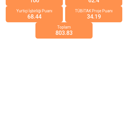
100
62.4
Yurtiçi İşbirliği Puanı
TÜBİTAK Proje Puanı
68.44
34.19
Toplam
803.83