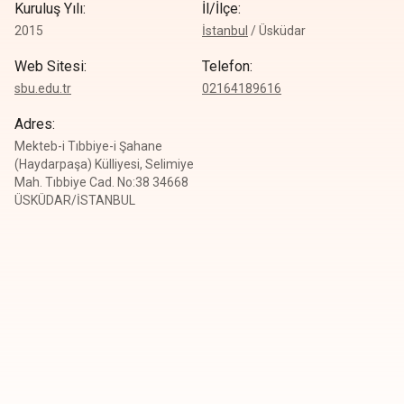
Kuruluş Yılı
:
İl/İlçe
:
2015
İstanbul
/
Üsküdar
Web Sitesi
:
Telefon
:
sbu.edu.tr
0
2164189616
Adres
:
Mekteb-i Tıbbiye-i Şahane
(Haydarpaşa) Külliyesi, Selimiye
Mah. Tıbbiye Cad. No:38 34668
ÜSKÜDAR/İSTANBUL