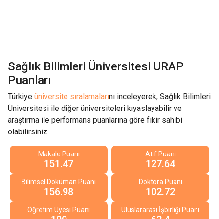
Sağlık Bilimleri Üniversitesi
URAP
Puanları
Türkiye
üniversite sıralamaları
nı inceleyerek,
Sağlık Bilimleri
Üniversitesi
ile diğer üniversiteleri kıyaslayabilir ve
araştırma ile performans puanlarına göre fikir sahibi
olabilirsiniz.
Makale Puanı
Atıf Puanı
151.47
127.64
Bilimsel Doküman Puanı
Doktora Puanı
156.98
102.72
Öğretim Üyesi Puanı
Uluslararası İşbirliği Puanı